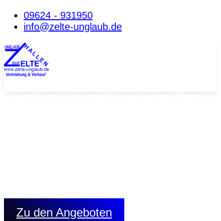
09624 - 931950
info@zelte-unglaub.de
AKTUELLE TOPANGEBOTE
AN LAGERZELTEN
Lagerhallen in Planenausführung:
Langzeitmiete ab 6 Mon. möglich
zwei Breiten: 10m od.15m Länge: 20,00m Seitenhöhe:
3,50m/4,40m
Binderabstand: 2,50m Schneelast: 75 kg/qm,
Planenverkleidung Dach und Seite
1 Planentor giebelseitig
Zu den Angeboten