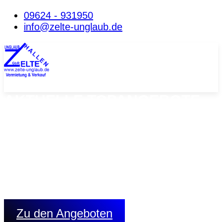
09624 - 931950
info@zelte-unglaub.de
AKTUELLE TOPANGEBOTE
AN LAGERZELTEN
Lagerhallen in Planenausführung:
Langzeitmiete ab 6 Mon. möglich
zwei Breiten: 10m od.15m Länge: 20,00m Seitenhöhe:
3,50m/4,40m
Binderabstand: 2,50m Schneelast: 75 kg/qm,
Planenverkleidung Dach und Seite
1 Planentor giebelseitig
Zu den Angeboten