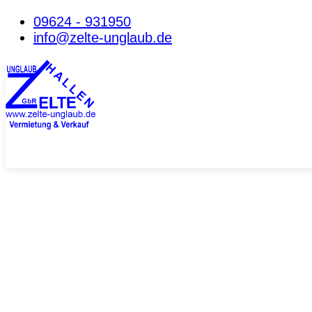
09624 - 931950
info@zelte-unglaub.de
AKTUELLE TOP
Lagerhallen in Planenausführung:
Langzeitmiete ab 6 Mon. möglich
zwei Breiten: 10m od.15m Länge: 20,00m Seite
Binderabstand: 2,50m Schneelast: 75 kg/qm,
Planenverkleidung Dach und Seite